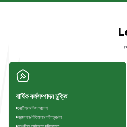
L
Tr
বার্ষিক কর্মসম্পাদন চুক্তি
নোটিশ/অফিস আদেশ
প্রজ্ঞাপন/নীতিমালা/পরিপত্র/কা
আঞ্চলিক কার্যালয়ের চুক্তিসমূহ