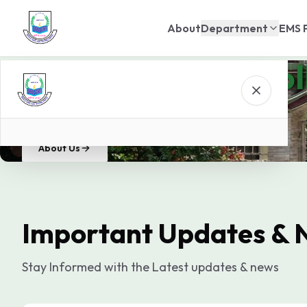
About
Department
EMS 
Islampur Govt. Col
Knowledge for enlightenment
About Us
Important Updates & 
Stay Informed with the Latest updates & news