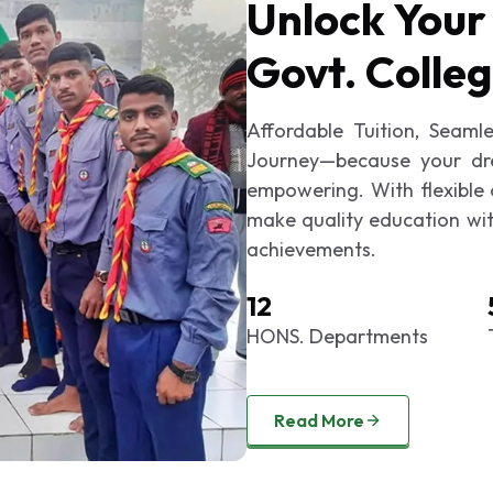
Unlock Your
Govt. Colle
Affordable Tuition, Seaml
Journey—because your dre
empowering. With flexible
make quality education with
achievements.
12
HONS. Departments
Read More