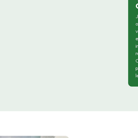
J
o
v
i
r
C
p
l